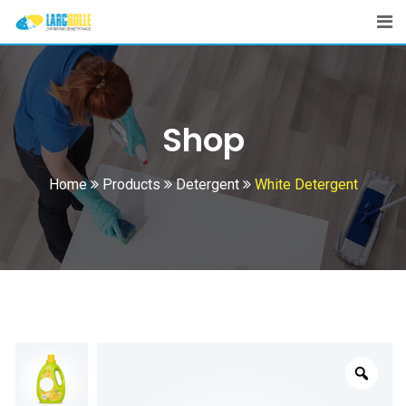
Skip
to
content
Shop
Home
Products
Detergent
White Detergent
Zoo