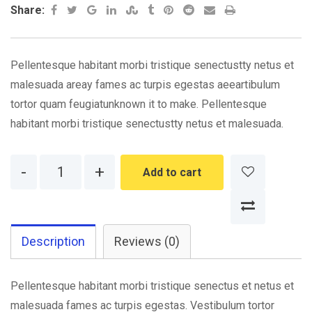
Google+
LinkedIn
StumbleUpon
Tumblr
Pinterest
Reddit
Share
Print
Share:
via
Email
Pellentesque habitant morbi tristique senectustty netus et
malesuada areay fames ac turpis egestas aeeartibulum
tortor quam feugiatunknown it to make. Pellentesque
habitant morbi tristique senectustty netus et malesuada.
Quantity
Add to cart
Description
Reviews (0)
Pellentesque habitant morbi tristique senectus et netus et
malesuada fames ac turpis egestas. Vestibulum tortor